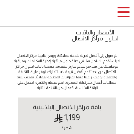
Toggle navigation
الأسعار والباقات
لحلول مراكز الاتصال
للوصول إلى أفضل تجربة لخدمة عملائك ورفع إنتاجية مركز الاتصال
لديك، نقدم لك نحن هنا في صلة حلول مبتكرة لإدارة المكالمات ومراقبة
موظفيك عن بعد مع تقديم تقارير متقدمة، صممنا باقات لحلول مراكز
الاتصال عن بعد تقدم أفضل قيمة لاستثمارك، توفر عليك التكلفة
والجهد والوقت، راعينا فيها الميزانيات المختلفة لعملائنا بهدف تلبية
متطلبات أعمال شركتك الصغيرة، المتوسطة والكبيرة، احصل على
الباقة المناسبة لأعمال من القائمة التالية:
باقة مراكز الاتصال البلاتينية
1,199
شهر /